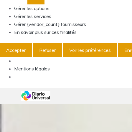
Gérer les options
Gérer les services
Gérer {vendor_count} fournisseurs
En savoir plus sur ces finalités
Accepter
Refuser
Voir les préférences
Enr
Mentions légales
Aller
au
contenu