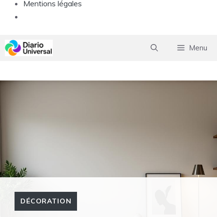
Mentions légales
Aller
Menu
au
contenu
DÉCORATION