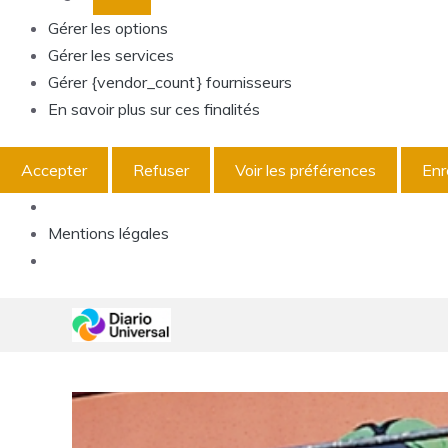
Gérer les options
Gérer les services
Gérer {vendor_count} fournisseurs
En savoir plus sur ces finalités
Accepter
Refuser
Voir les préférences
Enr
Mentions légales
Aller
au
contenu