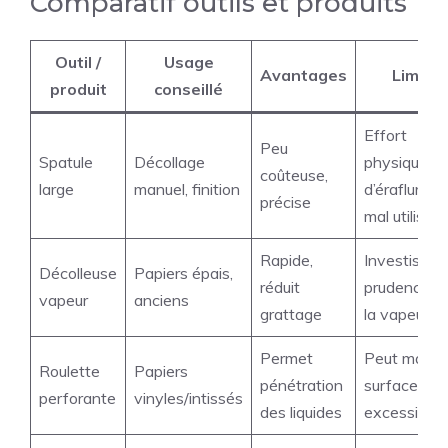
Comparatif outils et produits
Outil /
Usage
Avantages
Limite
produit
conseillé
Effort
Peu
Spatule
Décollage
physique, r
coûteuse,
large
manuel, finition
d’éraflures s
précise
mal utilisée
Rapide,
Investissem
Décolleuse
Papiers épais,
réduit
prudence p
vapeur
anciens
grattage
la vapeur
Permet
Peut marque
Roulette
Papiers
pénétration
surface si f
perforante
vinyles/intissés
des liquides
excessive