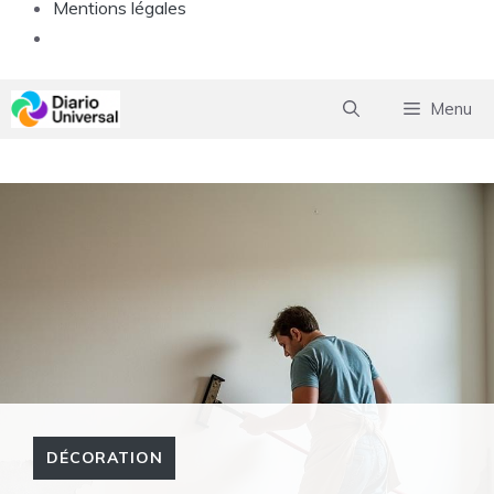
Mentions légales
Aller
Menu
au
contenu
DÉCORATION