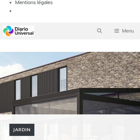
Mentions légales
Aller
Menu
au
contenu
JARDIN